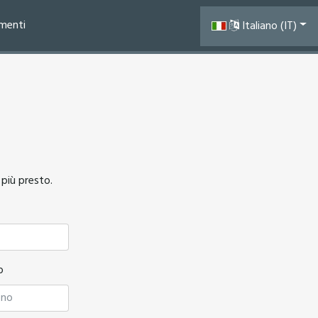
menti
Italiano (IT)
 più presto.
o